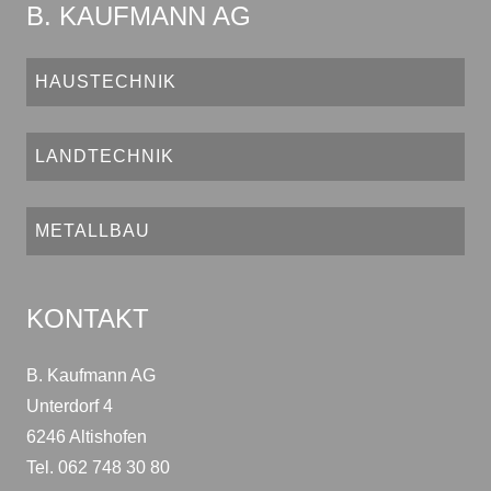
B. KAUFMANN AG
HAUSTECHNIK
LANDTECHNIK
METALLBAU
KONTAKT
B. Kaufmann AG
Unterdorf 4
6246 Altishofen
Tel. 062 748 30 80